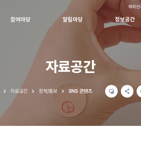
재외선
참여마당
알림마당
정보공간
자료공간
좋아요
공유하기 메뉴
열기
인쇄하기
자료공간
정책/홍보
SNS 콘텐츠