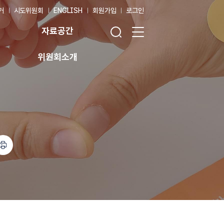
거
시도위원회
ENGLISH
회원가입
로그인
검색창 열기
전체 메뉴 열기
자료공간
위원회소개