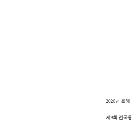
2026
년 올해
제
9
회 전국