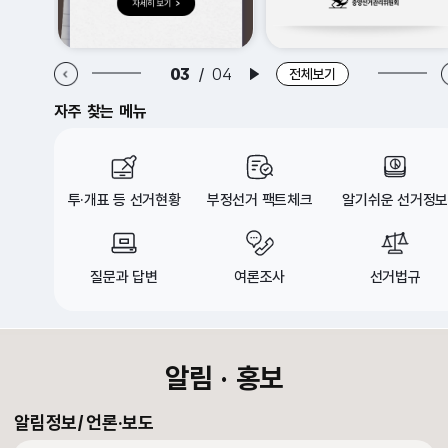
알림·홍보 이전 배너
알림·홍보 다음 배너
03
/
04
배너 재생
전체보기
자주 찾는 메뉴
투·개표 등 선거현황
부정선거 팩트체크
알기쉬운 선거정보
질문과 답변
여론조사
선거법규
croll Down
알림 · 홍보
알림정보
언론·보도