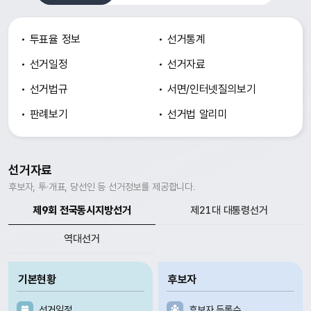
투표율 정보
선거통계
선거일정
선거자료
선거법규
서면/인터넷
질의보기
판례보기
선거법 알리미
선거자료
후보자, 투·개표, 당선인 등 선거정보를 제공합니다.
제9회 전국동시지방선거
제21대 대통령선거
역대선거
기본현황
후보자
선거일정
후보자 등록수