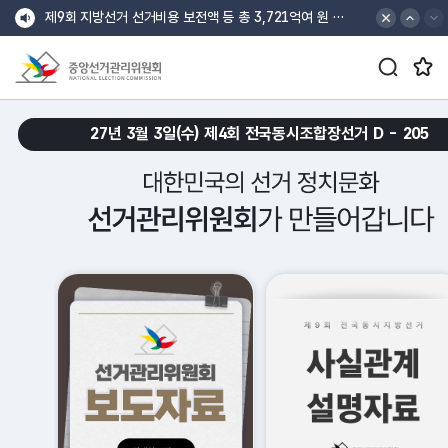
바로가기 메뉴
최상단 공지 배너
최상단 공지 이전
최상단 공지 다음
제9회 지방선거 선거비용 보전액 등 총 3,721억여 원 지급
검색창 열기/닫기 버튼
즐겨찾는 메뉴 열기/닫기 버튼
중앙선거관리위원회
croll Down
27년 3월 3일(수) 제4회 전국동시조합장선거 D -
205
대한민국의 선거 정치문화 선거관리위원회가 만들어갑니다.
메인 슬로건 배너 재생
메인 슬로건 배너 일시정지