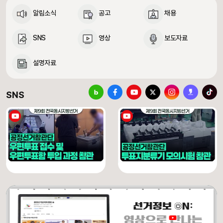
알림소식
공고
채용
SNS
영상
보도자료
설명자료
중앙선거관리위원회 SNS 바로가기
블로그
페이스북
유튜브
X(구 트위터)
인스타그램
카카오스토리
틱톡
SNS
[제9회 전국동시지방선거] 우편투표 접수 및 우편투표함 투입 과정 참관
[제9회 전국동시지방선거] 투표지분류기 모의시험 참관
유튜브 채널 동영상
유튜브 채널 동영상