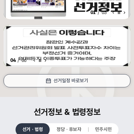
알림·홍보 이전 배너
알림·홍보 배너 일시정지
알림·홍보 다음 배너
01
/
03
알림·홍보 이전 배너
배너 일시정지
알림·홍보 다음 배너
04
/
06
선거일정 바로보기
croll Down
선거정보 & 법령정보
선거 · 법령
정당 · 후보자
민주시민