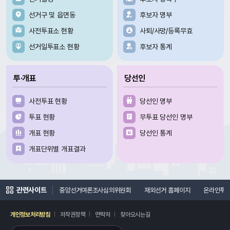
선거구 및 읍면동
후보자 명부
사전투표소 현황
사퇴/사망/등록무효
선거일투표소 현황
후보자 통계
투·개표
당선인
사전투표 현황
당선인 명부
투표 현황
무투표 당선인 명부
개표 현황
당선인 통계
개표단위별 개표결과
관련사이트
지
선거연수원
중앙선거여론조사심의위원회
재외선거 홈페이지
온라인투
개인정보처리방침
저작권정책
연락처
찾아오시는길
레이어
열기