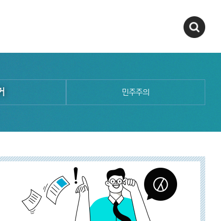
거
민주주의