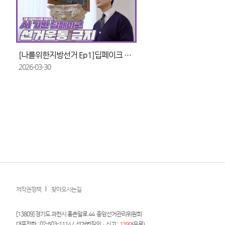
[나를위한지방선거 Ep1]딥페이크 기술로 만든 선거운동 금지
2026-03-30
저작권정책
찾아오시는길
[13809] 경기도 과천시 홍촌말로 44 중앙선거관리위원회
대표전화 : 02-503-1114 / 선거법질의·신고 :
1390
(유료)