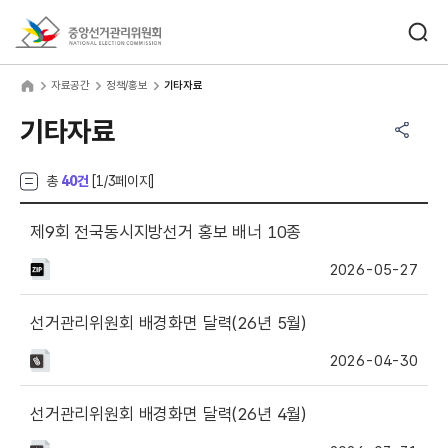
바로가기 메뉴
검색창 열기
중앙선거관리위원회
료공간
home
자료공간
정책/홍보
기타자료
공유하기 메뉴
열기
기타자료
총
40건
[
1
/3페이지]
제9회 전국동시지방선거 홍보 배너 10종
2026-05-27
선거관리위원회 배경화면 달력(26년 5월)
2026-04-30
선거관리위원회 배경화면 달력(26년 4월)