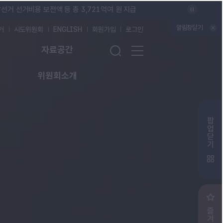
최상단 공지 일시정지
선거 선거비용 보전액 등 총 3,721억여 원 지급
최상단 공지 배너
알림창닫기
거
시도위원회
ENGLISH
회원가입
로그인
검색창 열기/닫기 버튼
전체 메뉴 열기
자료공간
위원회소개
주요 소식 배너존
팝
업
닫
기
즐
겨