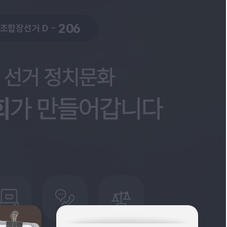
206
시조합장선거 D -