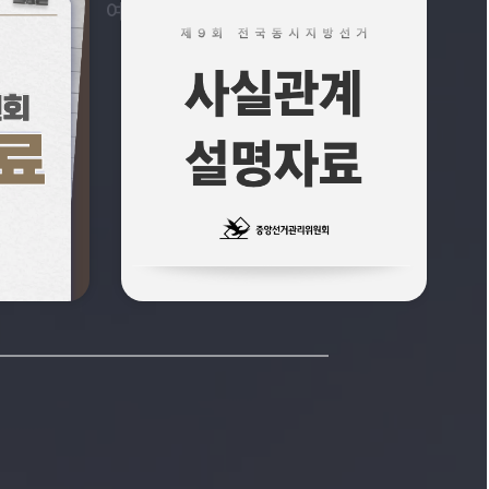
문과 답변
여론조사
선거법규