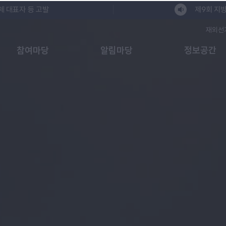
체 대표자 등 고발
제9회 지방
재외선
참여마당
알림마당
정보공간