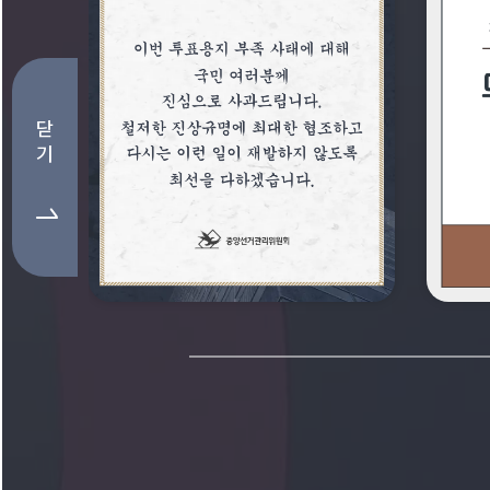
주요 소식 배너존
닫
기