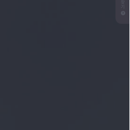
찾
기
즐겨찾기 도움말 툴팁 보기