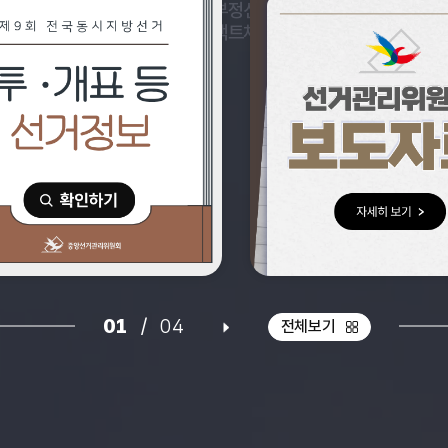
투·개표 등
부정선거
알기쉬운
질
선거현황
팩트체크
선거정보
01
/
04
주요소식
주요소식 배너 재생
전체보기