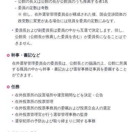
公館の長又は公館の長が公館員のうち推薦する者1名
委員の定数は奇数
※ 但し、在外選挙管理委員会が構成された後、国会交渉団体の
政党数に変更がある場合には現員を委員の定数にみなす。
委員長および副委員長は委員の中から互選で決定します。但し、
公館長（公館長が推薦した委員を含む）が委員長になることはで
きません。
幹事・書記など
在外選挙管理委員会の委員長は、公館長との協議の上、公館に所属
する職員の中から幹事・書記および選挙事務従事員を委嘱すること
ができます。
任務
在外投票所の設置場所や運営期間などを決定・公告
在外投票所の投票管理
在外投票所の投票事務員の委嘱および投票立会人の選定
在外投票管理官が行う選挙管理事務の監督
選挙犯罪の予防および取り締まりに関する事務