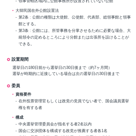
領事管轄区域内に公館事務所が設置されていない公館
大韓民国在外公館設置法
第2条 : 公館の種類は大使館、公使館、代表部、総領事館と領事
館とする。
第3条 : 公館には、所管事務を分掌させるために必要な場合、大
統領令の定めるところにより分館または出張所を設けることが
できる。
設置期間
選挙日の180日前から選挙日の30日後まで（約7ヶ月間）
選挙が時期的に近接している場合は次の選挙日の30日後まで
委員
資格要件
在外投票管理官もしくは政党の党員でない者で、国会議員選挙
権を有する者
構成
中央選挙管理委員会が指名する者2名以内
国会に交渉団体を構成する政党が推薦する者各1名