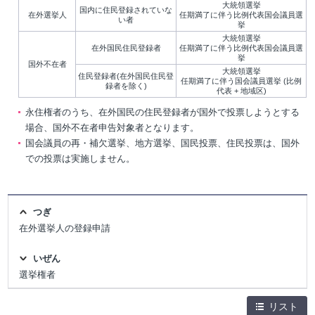
大統領選挙
国内に住民登録されていな
在外選挙人
任期満了に伴う比例代表国会議員選
い者
挙
大統領選挙
在外国民住民登録者
任期満了に伴う比例代表国会議員選
挙
国外不在者
大統領選挙
住民登録者(在外国民住民登
任期満了に伴う国会議員選挙 (比例
録者を除く)
代表 + 地域区)
永住権者のうち、在外国民の住民登録者が国外で投票しようとする
場合、国外不在者申告対象者となります。
国会議員の再・補欠選挙、地方選挙、国民投票、住民投票は、国外
での投票は実施しません。
つぎ
在外選挙人の登録申請
いぜん
選挙権者
リスト