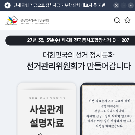
바로가기 메뉴
최상단 공지 배너
최상단 공지 이전
최상단 공지 다음
단체 관련 자금으로 정치자금 기부한 단체 대표자 등 고발
공지
검색창 열기/닫기 버튼
즐겨찾는 메뉴 열기/닫기 버튼
제9회 지방선거 선거비용 보전액 등 총 3,721억여 원 지급
중앙선거관리위원회
croll Down
27년 3월 3일(수) 제4회 전국동시조합장선거 D -
207
대한민국의 선거 정치문화 선거관리위원회가 만들어갑니다.
메인 슬로건 배너 재생
메인 슬로건 배너 일시정지