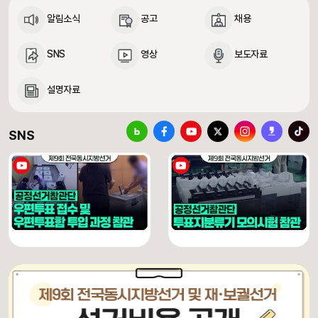
알림소식
공고
채용
SNS
영상
보도자료
설명자료
중앙선거관리위원회 SNS 바로가기
블로그
페이스북
유튜브
X(구 트위터)
인스타그램
카카오스토리
틱톡
SNS
[제9회 전국동시지방선거] 우편투표 접수 및 우편투표함 투입 과정 참관
[제9회 전국동시지방선거] 투표지분류기 모의시험 참관
유튜브 채널 동영상
유튜브 채널 동영상