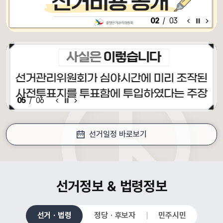
알림·홍보 이전 배너
알림·홍보 배너 일시정지
알림·홍보 다음 배너
02
/
03
알림·홍보 이전 배너
배너 일시정지
알림·홍보 다음 배너
05
/
06
선거일정 바로보기
croll Down
선거정보 & 법령정보
선거 · 법령
정당 · 후보자
민주시민