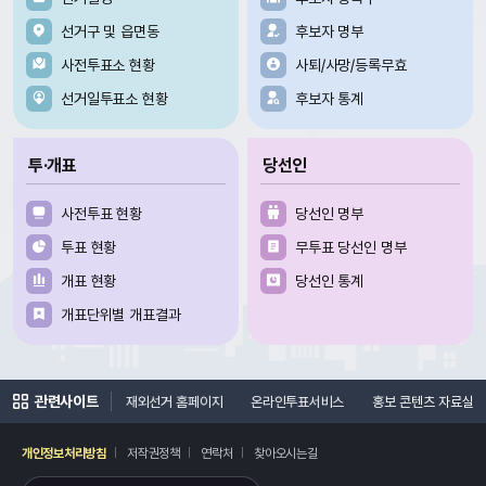
선거구 및 읍면동
후보자 명부
사전투표소 현황
사퇴/사망/등록무효
선거일투표소 현황
후보자 통계
투·개표
당선인
사전투표 현황
당선인 명부
투표 현황
무투표 당선인 명부
개표 현황
당선인 통계
개표단위별 개표결과
관련사이트
여론조사심의위원회
재외선거 홈페이지
온라인투표서비스
홍보 콘텐츠 자료실
개인정보처리방침
저작권정책
연락처
찾아오시는길
레이어
열기