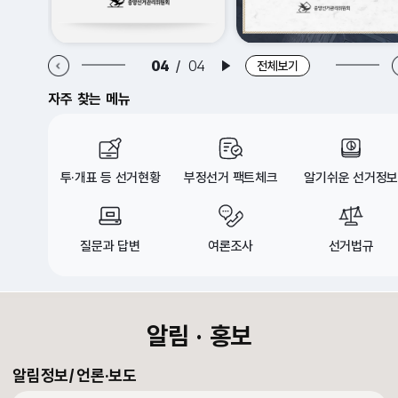
알림·홍보 이전 배너
알림·홍보 다음 배너
01
/
04
배너 재생
전체보기
자주 찾는 메뉴
투·개표 등 선거현황
부정선거 팩트체크
알기쉬운 선거정보
질문과 답변
여론조사
선거법규
croll Down
알림 · 홍보
알림정보
언론·보도