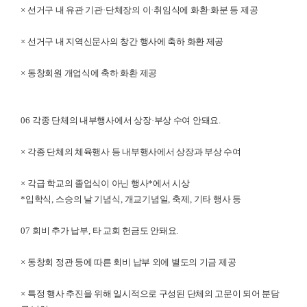
×
선거구 내 유관 기관
·
단체장의 이
·
취임식에 화환
·
화분 등 제공
×
선거구 내 지역신문사의 창간 행사에 축하 화환 제공
×
동창회원 개업식에 축하 화환 제공
06
각종 단체의 내부행사에서 상장
·
부상 수여 안돼요
.
×
각종 단체의 체육행사 등 내부행사에서 상장과 부상 수여
×
각급 학교의 졸업식이 아닌 행사
*
에서 시상
*
입학식
,
스승의 날 기념식
,
개교기념일
,
축제
,
기타 행사 등
07
회비 추가 납부
,
타 교회 헌금도 안돼요
.
×
동창회 정관 등에 따른 회비 납부 외에 별도의 기금 제공
×
특정 행사 추진을 위해 일시적으로 구성된 단체의 고문이 되어 분담