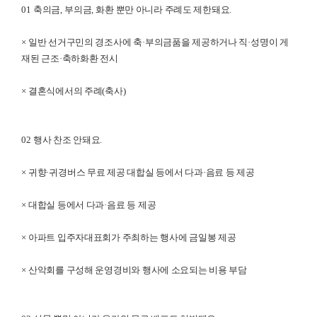
01
축의금
,
부의금
,
화환 뿐만 아니라 주례도 제한돼요
.
×
일반 선거구민의 경조사에 축
·
부의금품을 제공하거나 직
·
성명이 게
재된 근조
·
축하화환 전시
×
결혼식에서의 주례
(
축사
)
02
행사 찬조 안돼요
.
×
귀향
·
귀경버스 무료 제공 대합실 등에서 다과
·
음료 등 제공
×
대합실 등에서 다과
·
음료 등 제공
×
아파트 입주자대표회가 주최하는 행사에 금일봉 제공
×
산악회를 구성해 운영경비와 행사에 소요되는 비용 부담