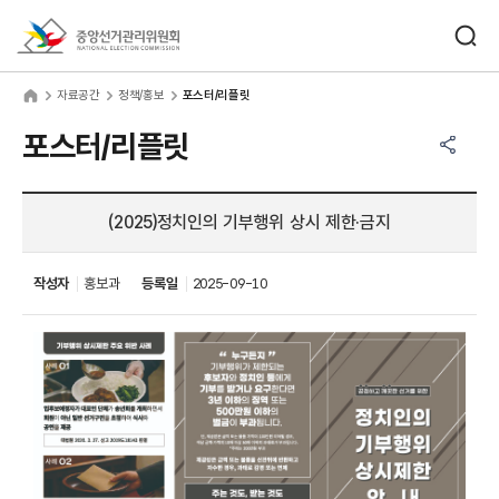
바로가기 메뉴
검색창 열기
중앙선거관리위원회
료공간
home
자료공간
정책/홍보
포스터/리플릿
공유하기 메뉴
열기
포스터/리플릿
(2025)정치인의 기부행위 상시 제한·금지
작성자
홍보과
등록일
2025-09-10