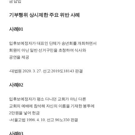
금 납입
기부행위 상시제한 주요 위반 사례
사례
01
입후보예정자가 대표인 단체가 송년회를 개최하면서
회원이 아닌 일반 선거구민을 초청하여 식사와
공연을 제공
-
대법원
2020. 3. 27.
선고
2019
도
18143
판결
사례
02
입후보예정자가 평소 다니던 교회가 아닌 다른
교회의 예배에 참석해 자신의 이름을 기재한 봉투에
2
만원을 넣어 헌금
-
서울고법
1996. 4. 10.
선고
96
노
350
판결
사례
03