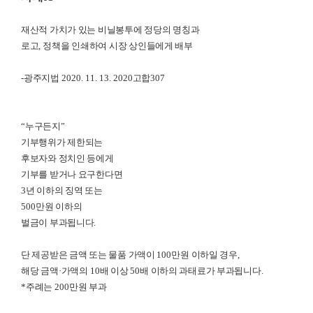
재산적 가치가 있는 비닐봉투에 정당의 명칭과
로고
,
정책을 인쇄하여 시장 상인들에게 배부
-
광주지법
2020. 11. 13. 2020
고합
307
“
누구든지
”
기부행위가 제한되는
후보자와 정치인 등에게
기부를 받거나 요구한다면
3
년 이하의 징역 또는
500
만원 이하의
벌금이 부과됩니다
.
단 제공받은 금액 또는 물품 가액이
100
만원 이하일 경우
,
해당 금액
·
가액의
10
배 이상
50
배 이하의 과태료가 부과됩니다
.
*
주례는
200
만원 부과