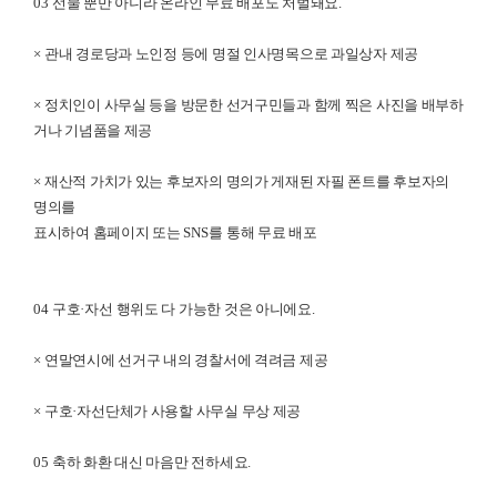
03
선물 뿐만 아니라 온라인 무료 배포도 처벌돼요
.
×
관내 경로당과 노인정 등에 명절 인사명목으로 과일상자 제공
×
정치인이 사무실 등을 방문한 선거구민들과 함께 찍은 사진을 배부하
거나 기념품을 제공
×
재산적 가치가 있는 후보자의 명의가 게재된 자필 폰트를 후보자의
명의를
표시하여 홈페이지 또는
SNS
를 통해 무료 배포
04
구호
·
자선 행위도 다 가능한 것은 아니에요
.
×
연말연시에 선거구 내의 경찰서에 격려금 제공
×
구호
·
자선단체가 사용할 사무실 무상 제공
05
축하 화환 대신 마음만 전하세요
.