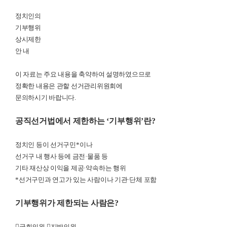
정치인의
기부행위
상시제한
안 내
이 자료는 주요 내용을 축약하여 설명하였으므로
정확한 내용은 관할 선거관리위원회에
문의하시기 바랍니다
.
공직선거법에서 제한하는
‘
기부행위
’
란
?
정치인 등이 선거구민
*
이나
선거구 내 행사 등에 금전
·
물품 등
기타 재산상 이익을 제공
·
약속하는 행위
*
선거구민과 연고가 있는 사람이나 기관
·
단체 포함
기부행위가 제한되는 사람은
?

국회의원

지방의원