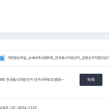
개인정보파일_상세내역서(제9회_전국동시지방선거_공정선거지원단(선거)
목록
제9회 전국동시지방선거 선거사무보조원(추가채용) 지원서...
호과 / 02-3294-1123