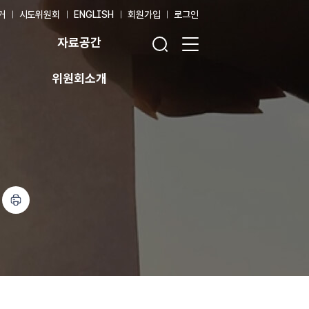
거
시도위원회
ENGLISH
회원가입
로그인
검색창 열기
전체 메뉴 열기
자료공간
위원회소개
인쇄하기