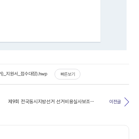
_지원서_접수대장).hwp
빠른보기
제9회 전국동시지방선거 선거비용실사보조요원 지원자 명단
이전글