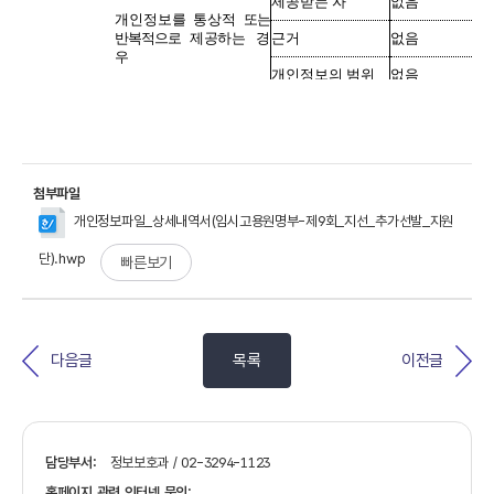
첨부파일
개인정보파일_상세내역서(임시고용원명부-제9회_지선_추가선발_지원
단).hwp
빠른보기
다음글
목록
이전글
담당부서:
정보보호과 / 02-3294-1123
홈페이지 관련 인터넷 문의: