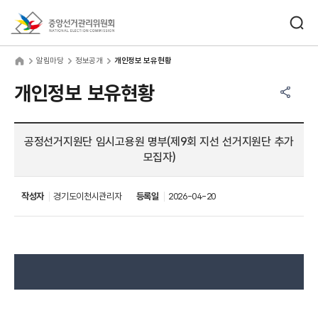
바로가기 메뉴
검색창 열기
중앙선거관리위원회
림마당
home
알림마당
정보공개
개인정보 보유현황
공유하기 메뉴
열기
개인정보 보유현황
공정선거지원단 임시고용원 명부(제9회 지선 선거지원단 추가
모집자)
작성자
경기도이천시관리자
등록일
2026-04-20