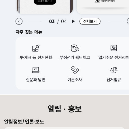
알림·홍보 이전 배너
알림·홍보 다음 배너
03
/
04
배너 재생
전체보기
자주 찾는 메뉴
투·개표 등 선거현황
부정선거 팩트체크
알기쉬운 선거정보
질문과 답변
여론조사
선거법규
croll Down
알림 · 홍보
알림정보
언론·보도