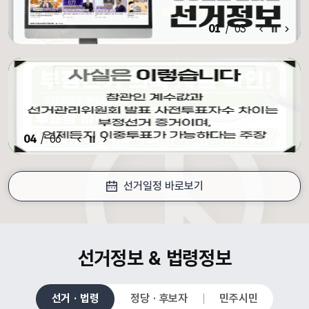
알림·홍보 이전 배너
알림·홍보 배너 일시정지
알림·홍보 다음 배너
01
/
03
알림·홍보 이전 배너
배너 일시정지
알림·홍보 다음 배너
04
/
06
선거일정 바로보기
croll Down
선거정보 & 법령정보
선거 · 법령
정당 · 후보자
민주시민