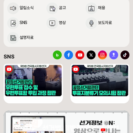
알림소식
공고
채용
SNS
영상
보도자료
설명자료
중앙선거관리위원회 SNS 바로가기
블로그
페이스북
유튜브
X(구 트위터)
인스타그램
카카오스토리
틱톡
SNS
[제9회 전국동시지방선거] 우편투표 접수 및 우편투표함 투입 과정 참관
[제9회 전국동시지방선거] 투표지분류기 모의시험 참관
유튜브 채널 동영상
유튜브 채널 동영상