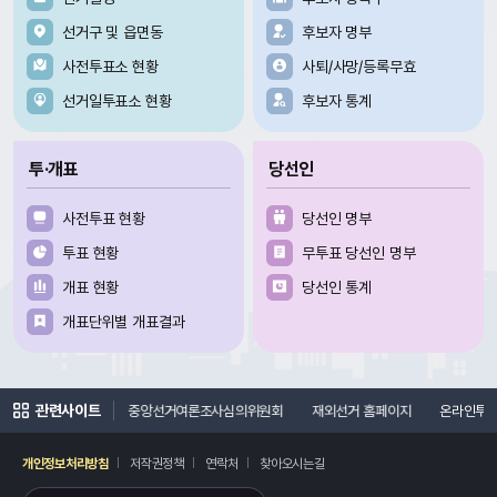
선거구 및 읍면동
후보자 명부
사전투표소 현황
사퇴/사망/등록무효
선거일투표소 현황
후보자 통계
투·개표
당선인
사전투표 현황
당선인 명부
투표 현황
무투표 당선인 명부
개표 현황
당선인 통계
개표단위별 개표결과
관련사이트
지
선거연수원
중앙선거여론조사심의위원회
재외선거 홈페이지
온라인투
개인정보처리방침
저작권정책
연락처
찾아오시는길
레이어
열기