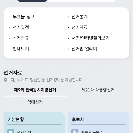
투표율 정보
선거통계
선거일정
선거자료
선거법규
서면/인터넷
질의보기
판례보기
선거법 알리미
선거자료
후보자, 투·개표, 당선인 등 선거정보를 제공합니다.
제9회 전국동시지방선거
제21대 대통령선거
역대선거
기본현황
후보자
선거일정
후보자 등록수