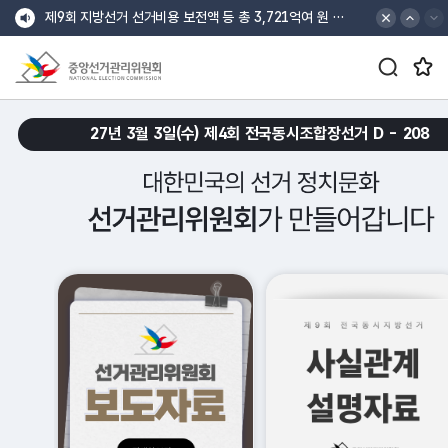
바로가기 메뉴
최상단 공지 배너
최상단 공지 이전
최상단 공지 다음
제9회 지방선거 선거비용 보전액 등 총 3,721억여 원 지급
검색창 열기/닫기 버튼
즐겨찾는 메뉴 열기/닫기 버튼
중앙선거관리위원회
croll Down
27년 3월 3일(수) 제4회 전국동시조합장선거 D -
208
대한민국의 선거 정치문화 선거관리위원회가 만들어갑니다.
메인 슬로건 배너 재생
메인 슬로건 배너 일시정지