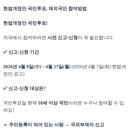
헌법개정안 국민투표
,
재외국민 참여방법
헌법개정안 국민투표
!
외국에서 참여하려면
사전 신고
·
신청
이 꼭 필요합니다
.
✅
신고
·
신청 기간
2026
년
4
월
8
일
(
수
) ~ 4
월
27
일
(
월
)
(2026
년
4
월
7
일
(
화
)
헌법개
정안 공고
)
✅
신고
·
신청 대상은
?
국민투표일 현재
18
세 이상 국민
이라면 누구나 참여할 수 있
어요
!
🔹
주민등록이 되어 있는 사람
→
국외부재자 신고