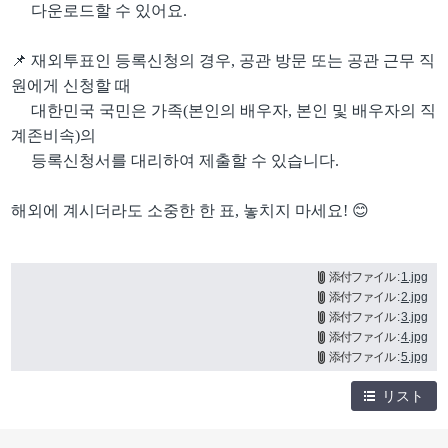
다운로드할 수 있어요
.
📌
재외투표인 등록신청의 경우
,
공관 방문 또는 공관 근무 직
원에게 신청할 때
대한민국 국민은 가족
(
본인의 배우자
,
본인 및 배우자의 직
계존비속
)
의
등록신청서를 대리하여 제출할 수 있습니다
.
해외에 계시더라도 소중한 한 표
,
놓치지 마세요
! 😊
添付ファイル :
1.jpg
添付ファイル :
2.jpg
添付ファイル :
3.jpg
添付ファイル :
4.jpg
添付ファイル :
5.jpg
リスト