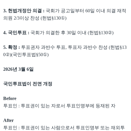
3. 헌법개정안 의결
:
국회가 공고일부터
60
일 이내 의결 재적
의원
2/3
이상 찬성
(
헌법
§130
①
)
4. 국민투표
:
국회가 의결한 후
30
일 이내
(
헌법
§130
②
)
5. 확정
:
투표권자 과반수 투표
,
투표자 과반수 찬성
(
헌법
§13
0
②
)(
국민투표법
§50
①
)
2026
년
3
월
6
일
국민투표법이 전면 개정
Before
투표인
:
투표권이 있는 자로서 투표인명부에 등재된 자
After
투표인
:
투표권이 있는 사람으로서 투표인명부 또는 재외투