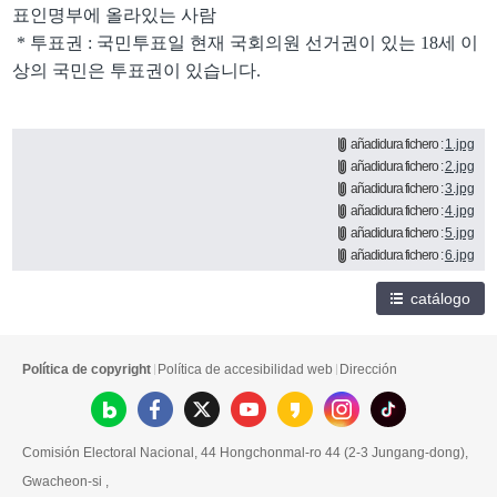
표인명부에 올라있는 사람
*
투표권
:
국민투표일 현재 국회의원 선거권이 있는
18
세 이
상의 국민은 투표권이 있습니다
.
añadidura fichero :
1.jpg
añadidura fichero :
2.jpg
añadidura fichero :
3.jpg
añadidura fichero :
4.jpg
añadidura fichero :
5.jpg
añadidura fichero :
6.jpg
catálogo
Política de copyright
Política de accesibilidad web
Dirección
Comisión Electoral Nacional, 44 Hongchonmal-ro 44 (2-3 Jungang-dong),
Gwacheon-si ,