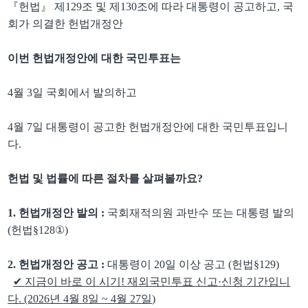
『
헌법
』
제
129
조 및 제
130
조에 따라 대통령이 공고하고
,
국
회가 의결한 헌법개정안
이번 헌법개정안에 대한 국민투표는
4
월
3
일 국회에서 발의하고
4
월
7
일 대통령이 공고한 헌법개정안에 대한 국민투표입니
다
.
헌법 및 법률에 따른 절차를 살펴볼까요
?
1. 헌법개정안 발의
:
국회재적의원 과반수 또는 대통령 발의
(
헌법
§128
①
)
2. 헌법개정안 공고
:
대통령이
20
일 이상 공고
(
헌법
§129)
✔
지금이 바로 이 시기
!
재외국민투표 신고
·
신청 기간입니
다
. (2026
년
4
월
8
일
~ 4
월
27
일
)