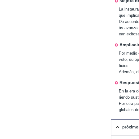
Mejora d
o
n
La instaura
e
que implica
s
De acuerdo
e
ás avanzad
n
ean exitos
e
l
Ampliació
e
Por medio d
x
voto, su op
t
ficios.
r
Además, el 
a
n
Respuesta
j
En la era d
e
riendo sust
r
Por otra pa
o
globales de
(6
˚
•
próximo
7
˚