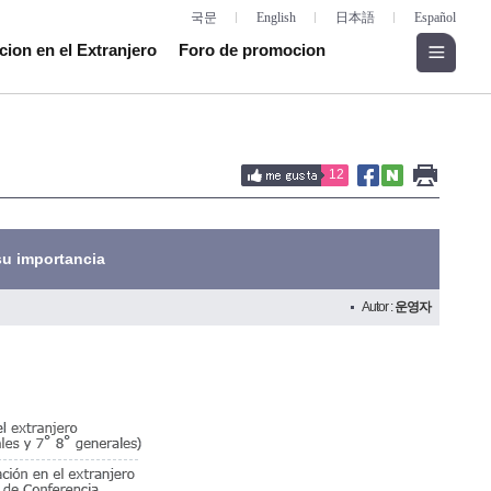
국문
English
日本語
Español
cion en el Extranjero
Foro de promocion
12
su importancia
Autor :
운영자