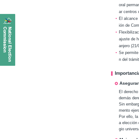
9
oral perman
6
ar centros 
7
El alcance 
~
ión de Comi
7
Flexibiliza
1
ajuste de h
C
anjero (21/
o
Se permite 
m
i
n del trámi
e
n
Importanci
z
Asegurar
o
d
El derecho 
e
demás derec
v
Sin embargo
o
mento ejer
t
Por ello, l
a
a elección 
c
gio univers
i