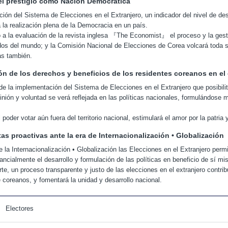
el prestigio como Nación Democrática
ción del Sistema de Elecciones en el Extranjero, un indicador del nivel de des
 la realización plena de la Democracia en un país.
 a la evaluación de la revista inglesa 『The Economist』 el proceso y la gest
os del mundo; y la Comisión Nacional de Elecciones de Corea volcará toda su
as también.
n de los derechos y beneficios de los residentes coreanos en el e
e la implementación del Sistema de Elecciones en el Extranjero que posibilita
inión y voluntad se verá reflejada en las políticas nacionales, formulándose 
poder votar aún fuera del territorio nacional, estimulará el amor por la patria 
s proactivas ante la era de Internacionalización • Globalización
e la Internacionalización • Globalización las Elecciones en el Extranjero per
ancialmente el desarrollo y formulación de las políticas en beneficio de sí m
rte, un proceso transparente y justo de las elecciones en el extranjero contri
 coreanos, y fomentará la unidad y desarrollo nacional.
Electores