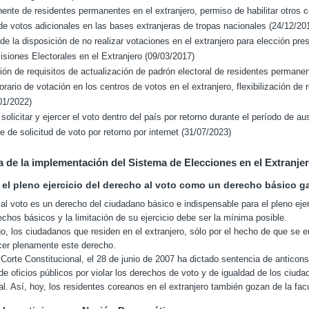
ente de residentes permanentes en el extranjero, permiso de habilitar otros 
de votos adicionales en las bases extranjeras de tropas nacionales (24/12/20
de la disposición de no realizar votaciones en el extranjero para elección pre
siones Electorales en el Extranjero (09/03/2017)
ción de requisitos de actualización de padrón electoral de residentes permanent
orario de votación en los centros de votos en el extranjero, flexibilización de 
01/2022)
solicitar y ejercer el voto dentro del país por retorno durante el período de
te de solicitud de voto por retorno por internet (31/07/2023)
a de la implementación del Sistema de Elecciones en el Extranje
 el pleno ejercicio del derecho al voto como un derecho básico g
al voto es un derecho del ciudadano básico e indispensable para el pleno ejerci
hos básicos y la limitación de su ejercicio debe ser la mínima posible.
, los ciudadanos que residen en el extranjero, sólo por el hecho de que se e
cer plenamente este derecho.
a Corte Constitucional, el 28 de junio de 2007 ha dictado sentencia de anticons
de oficios públicos por violar los derechos de voto y de igualdad de los ciudada
al. Así, hoy, los residentes coreanos en el extranjero también gozan de la fac