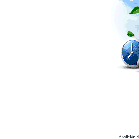
1
Abolición d