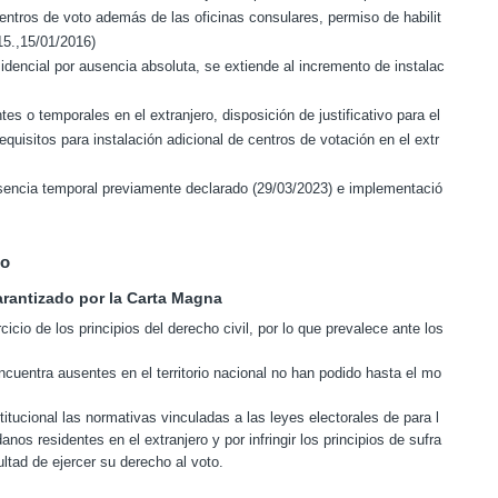
centros de voto además de las oficinas consulares, permiso de habilit
15.,15/01/2016)
sidencial por ausencia absoluta, se extiende al incremento de instalac
es o temporales en el extranjero, disposición de justificativo para el
requisitos para instalación adicional de centros de votación en el extr
 ausencia temporal previamente declarado (29/03/2023) e implementació
ro
arantizado por la Carta Magna
cio de los principios del derecho civil, por lo que prevalece ante los
ncuentra ausentes en el territorio nacional no han podido hasta el mo
titucional las normativas vinculadas a las leyes electorales de para l
nos residentes en el extranjero y por infringir los principios de sufra
ultad de ejercer su derecho al voto.