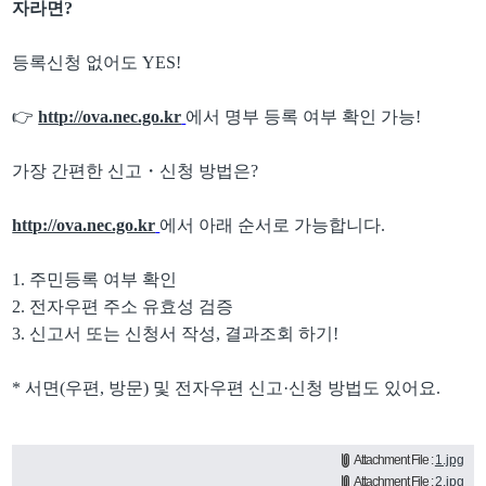
자라면
?
등록신청 없어도
YES!
👉
http://ova.nec.go.kr
에서 명부 등록 여부 확인 가능
!
가장 간편한 신고
・
신청 방법은
?
http://ova.nec.go.kr
에서 아래 순서로 가능합니다
.
1.
주민등록 여부 확인
2. 전자우편 주소 유효성 검증
3.
신고서 또는 신청서 작성
,
결과조회 하기
!
*
서면
(
우편
,
방문
)
및 전자우편 신고
·
신청 방법도 있어요
.
Attachment File :
1.jpg
Attachment File :
2.jpg