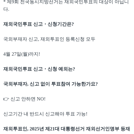
*
제
9
회 전국동시지방선거는 재외국민투표의 대상이 아닙니
다
.
재외국민투표 신고
・
신청기간은
?
국외부재자 신고
,
재외투표인 등록신청 모두
4
월
27
일
(
월
)
까지
!
재외국민투표 신고
・
신청 예외는
?
국외부재자
,
신고 없이 투표참여 가능한가요
?
👉
신고 안하면
NO!
신고기간 내 반드시 신고해야 투표 가능
!
재외투표인
, 2025
년 제
21
대 대통령선거 재외선거인명부 등재