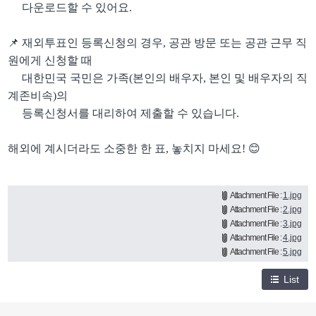
다운로드할 수 있어요
.
📌
재외투표인 등록신청의 경우
,
공관 방문 또는 공관 근무 직
원에게 신청할 때
대한민국 국민은 가족
(
본인의 배우자
,
본인 및 배우자의 직
계존비속
)
의
등록신청서를 대리하여 제출할 수 있습니다
.
해외에 계시더라도 소중한 한 표
,
놓치지 마세요
! 😊
Attachment File :
1.jpg
Attachment File :
2.jpg
Attachment File :
3.jpg
Attachment File :
4.jpg
Attachment File :
5.jpg
List