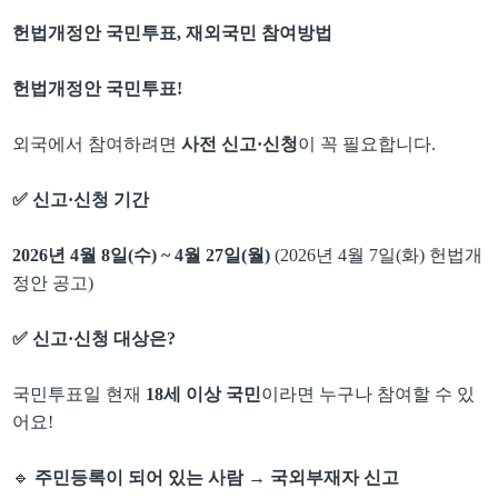
헌법개정안 국민투표
,
재외국민 참여방법
헌법개정안 국민투표
!
외국에서 참여하려면
사전 신고
·
신청
이 꼭 필요합니다
.
✅
신고
·
신청 기간
2026
년
4
월
8
일
(
수
) ~ 4
월
27
일
(
월
)
(2026
년
4
월
7
일
(
화
)
헌법개
정안 공고
)
✅
신고
·
신청 대상은
?
국민투표일 현재
18
세 이상 국민
이라면 누구나 참여할 수 있
어요
!
🔹
주민등록이 되어 있는 사람
→
국외부재자 신고